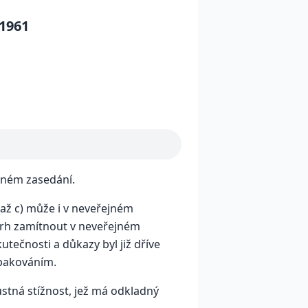
 1961
jném zasedání.
až c) může i v neveřejném
vrh zamítnout v neveřejném
tečnosti a důkazy byl již dříve
opakováním.
stná stížnost, jež má odkladný