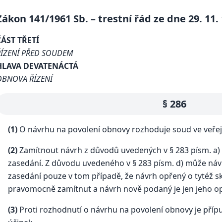
Zákon 141/1961 Sb. – trestní řád ze dne 29. 11.
ČÁST TŘETÍ
ŘÍZENÍ PŘED SOUDEM
HLAVA DEVATENÁCTÁ
OBNOVA ŘÍZENÍ
§ 286
(1)
O návrhu na povolení obnovy rozhoduje soud ve veře
(2)
Zamítnout návrh z důvodů uvedených v § 283 písm. a) 
zasedání. Z důvodu uvedeného v § 283 písm. d) může ná
zasedání pouze v tom případě, že návrh opřený o tytéž sku
pravomocně zamítnut a návrh nově podaný je jen jeho 
(3)
Proti rozhodnutí o návrhu na povolení obnovy je přípu