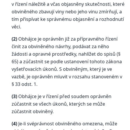
v řízení náležitě a včas objasněny skutečnosti, které
obviněného zbavují viny nebo jeho vinu zmírňují, a
tím přispívat ke správnému objasnění a rozhodnutí
věci.
(2)
Obhájce je oprávněn již za přípravného řízení
činit za obviněného návrhy, podávat za něho
žádosti a opravné prostředky, nahlížet do spisů (§
65) a zúčastnit se podle ustanovení tohoto zákona
vyšetřovacích úkonů. S obviněným, který je ve
vazbě, je oprávněn mluvit v rozsahu stanoveném v
§ 33 odst. 1.
(3)
Obhájce je v řízení před soudem oprávněn
zúčastnit se všech úkonů, kterých se může
zúčastnit obviněný.
(4)
Je-li svéprávnost obviněného omezena, může