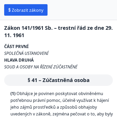
§
Zobrazit zákony
Zákon 141/1961 Sb. – trestní řád ze dne 29.
11. 1961
ČÁST PRVNÍ
SPOLEČNÁ USTANOVENÍ
HLAVA DRUHÁ
SOUD A OSOBY NA ŘÍZENÍ ZÚČASTNĚNÉ
§ 41 – Zúčastněná osoba
(1)
Obhájce je povinen poskytovat obviněnému
potřebnou právní pomoc, účelně využívat k hájení
jeho zájmů prostředků a způsobů obhajoby
uvedených v zákoně, zejména pečovat o to, aby byly