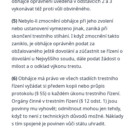
obhájce oprávnění uvedená v odstavcích 2 a 3
vykonávat též proti vůli obviněného.
(5)
Nebylo-li zmocnění obhájce při jeho zvolení
nebo ustanovení vymezeno jinak, zaniká při
skončení trestního stíhání. I když zmocnění takto
zaniklo, je obhájce oprávněn podat za
obžalovaného ještě dovolání a zúčastnit se řízení o
dovolání u Nejvyššího soudu, dále podat žádost o
milost a o odklad výkonu trestu.
(6)
Obhájce má právo ve všech stadiích trestního
řízení vyžádat si předem kopii nebo průpis
protokolu (§ 55) o každém úkonu trestního řízení.
Orgány činné v trestním řízení (§ 12 odst. 1) jsou
povinny mu vyhovět; odmítnout mohou jen tehdy,
když to není z technických důvodů možné. Náklady
s tím spojené je povinen vůči státu uhradit.