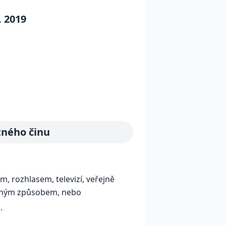
. 2019
tného činu
, rozhlasem, televizí, veřejně
inným způsobem, nebo
.