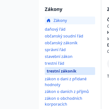
Zákony
Zákony
daňový řád
občanský soudní řád
občanský zákoník
D
správní řád
O
stavební zákon
trestní řád
trestní zákoník
T
zákon o dani z přidané
hodnoty
zákon o daních z příjmů
zákon o obchodních
korporacích