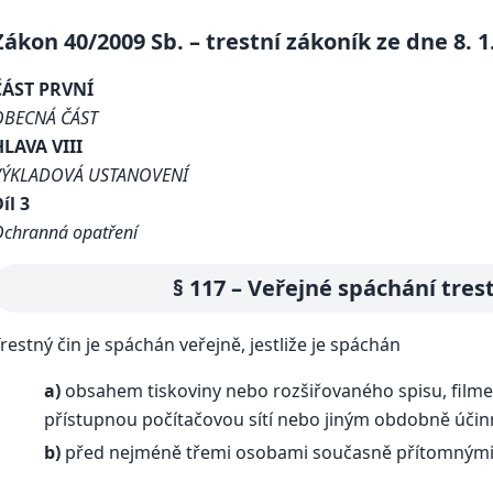
Zákon 40/2009 Sb. – trestní zákoník ze dne 8. 1
ČÁST PRVNÍ
OBECNÁ ČÁST
HLAVA VIII
VÝKLADOVÁ USTANOVENÍ
íl 3
chranná opatření
§ 117 – Veřejné spáchání tres
restný čin je spáchán veřejně, jestliže je spáchán
a)
obsahem tiskoviny nebo rozšiřovaného spisu, filmem
přístupnou počítačovou sítí nebo jiným obdobně úč
b)
před nejméně třemi osobami současně přítomnými