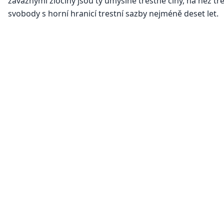
závažnými zločiny jsou ty úmyslné trestné činy, na něž tr
svobody s horní hranicí trestní sazby nejméně deset let.