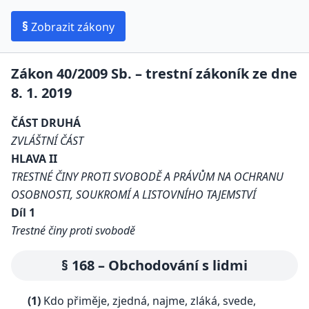
§
Zobrazit zákony
Zákon 40/2009 Sb. – trestní zákoník ze dne
8. 1. 2019
ČÁST DRUHÁ
ZVLÁŠTNÍ ČÁST
HLAVA II
TRESTNÉ ČINY PROTI SVOBODĚ A PRÁVŮM NA OCHRANU
OSOBNOSTI, SOUKROMÍ A LISTOVNÍHO TAJEMSTVÍ
Díl 1
Trestné činy proti svobodě
§ 168 – Obchodování s lidmi
(1)
Kdo přiměje, zjedná, najme, zláká, svede,