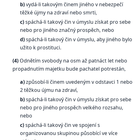
b)
vydá-li takovým činem jiného v nebezpečí
těžké újmy na zdraví nebo smrti,
c)
spáchá-li takový čin v úmyslu získat pro sebe
nebo pro jiného značný prospěch, nebo
d)
spáchá-li takový čin v úmyslu, aby jiného bylo
užito k prostituci.
(4)
Odnětím svobody na osm až patnáct let nebo
propadnutím majetku bude pachatel potrestán,
a)
způsobí-li činem uvedeným v odstavci 1 nebo
2 těžkou újmu na zdraví,
b)
spáchá-li takový čin v úmyslu získat pro sebe
nebo pro jiného prospěch velkého rozsahu,
nebo
c)
spáchá-li takový čin ve spojení s
organizovanou skupinou působící ve více