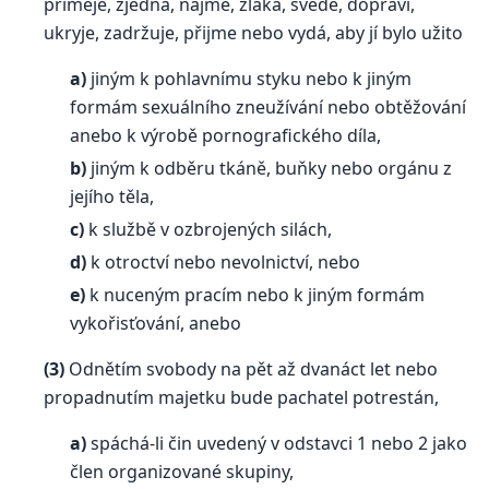
přiměje, zjedná, najme, zláká, svede, dopraví,
ukryje, zadržuje, přijme nebo vydá, aby jí bylo užito
a)
jiným k pohlavnímu styku nebo k jiným
formám sexuálního zneužívání nebo obtěžování
anebo k výrobě pornografického díla,
b)
jiným k odběru tkáně, buňky nebo orgánu z
jejího těla,
c)
k službě v ozbrojených silách,
d)
k otroctví nebo nevolnictví, nebo
e)
k nuceným pracím nebo k jiným formám
vykořisťování, anebo
(3)
Odnětím svobody na pět až dvanáct let nebo
propadnutím majetku bude pachatel potrestán,
a)
spáchá-li čin uvedený v odstavci 1 nebo 2 jako
člen organizované skupiny,