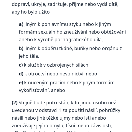
dopraví, ukryje, zadržuje, přijme nebo vydá dítě,
aby ho bylo užito
a)
jiným k pohlavnímu styku nebo k jiným
formám sexuálního zneužívání nebo obtěžování
anebo k výrobě pornografického díla,
b)
jiným k odběru tkáně, buňky nebo orgánu z
jeho těla,
c)
k službě v ozbrojených silách,
d)
k otroctví nebo nevolnictví, nebo
e)
k nuceným pracím nebo k jiným formám
vykořisťování, anebo
(2)
Stejně bude potrestán, kdo jinou osobu než
uvedenou v odstavci 1 za použití násilí, pohrůžky
násilí nebo jiné těžké újmy nebo lsti anebo
zneužívaje jejího omylu, tísně nebo závislosti,