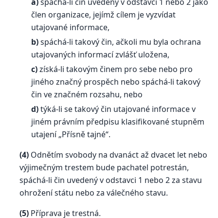
a)
spáchá-li čin uvedený v odstavci 1 nebo 2 jako
člen organizace, jejímž cílem je vyzvídat
utajované informace,
b)
spáchá-li takový čin, ačkoli mu byla ochrana
utajovaných informací zvlášť uložena,
c)
získá-li takovým činem pro sebe nebo pro
jiného značný prospěch nebo spáchá-li takový
čin ve značném rozsahu, nebo
d)
týká-li se takový čin utajované informace v
jiném právním předpisu klasifikované stupněm
utajení „Přísně tajné“.
(4)
Odnětím svobody na dvanáct až dvacet let nebo
výjimečným trestem bude pachatel potrestán,
spáchá-li čin uvedený v odstavci 1 nebo 2 za stavu
ohrožení státu nebo za válečného stavu.
(5)
Příprava je trestná.