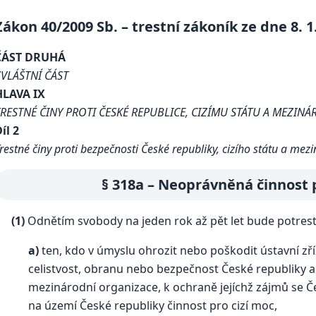
Zákon 40/2009 Sb. – trestní zákoník ze dne 8. 1
ČÁST DRUHÁ
ZVLÁŠTNÍ ČÁST
HLAVA IX
TRESTNÉ ČINY PROTI ČESKÉ REPUBLICE, CIZÍMU STÁTU A MEZIN
íl 2
restné činy proti bezpečnosti České republiky, cizího státu a me
§ 318a – Neoprávněná činnost 
(1)
Odnětím svobody na jeden rok až pět let bude potres
a)
ten, kdo v úmyslu ohrozit nebo poškodit ústavní zř
celistvost, obranu nebo bezpečnost České republiky
mezinárodní organizace, k ochraně jejíchž zájmů se Č
na území České republiky činnost pro cizí moc,