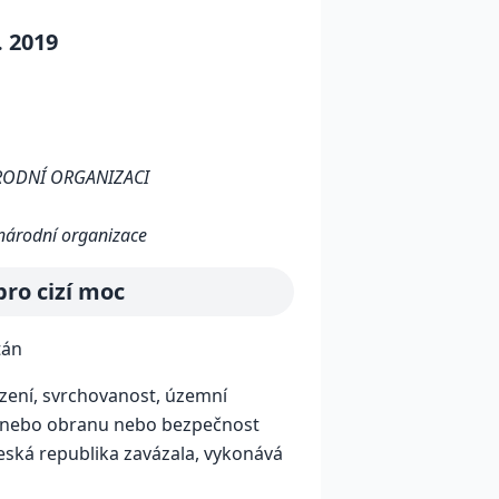
. 2019
ÁRODNÍ ORGANIZACI
zinárodní organizace
pro cizí moc
tán
ízení, svrchovanost, územní
 anebo obranu nebo bezpečnost
eská republika zavázala, vykonává