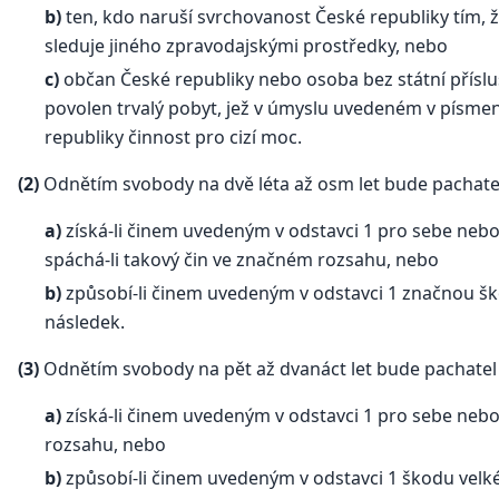
b)
ten, kdo naruší svrchovanost České republiky tím, ž
sleduje jiného zpravodajskými prostředky, nebo
c)
občan České republiky nebo osoba bez státní příslu
povolen trvalý pobyt, jež v úmyslu uvedeném v písm
republiky činnost pro cizí moc.
(2)
Odnětím svobody na dvě léta až osm let bude pachate
a)
získá-li činem uvedeným v odstavci 1 pro sebe neb
spáchá-li takový čin ve značném rozsahu, nebo
b)
způsobí-li činem uvedeným v odstavci 1 značnou šk
následek.
(3)
Odnětím svobody na pět až dvanáct let bude pachatel
a)
získá-li činem uvedeným v odstavci 1 pro sebe neb
rozsahu, nebo
b)
způsobí-li činem uvedeným v odstavci 1 škodu velk