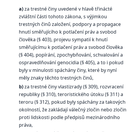
a)
za trestné činy uvedené v hlavě třinácté
zvláštní části tohoto zákona, s výjimkou
trestných činů založení, podpory a propagace
hnutí směřujícího k potlačení práv a svobod
člověka (§ 403), projevu sympatií k hnutí
směřujícímu k potlačení práv a svobod člověka
(§ 404), popírání, zpochybňování, schvalování a
ospravedlňování genocidia (§ 405), a to i pokud
byly v minulosti spáchány činy, které by nyní
měly znaky těchto trestných činů,
b)
za trestné činy vlastizrady (§ 309), rozvracení
republiky (§ 310), teroristického útoku (§ 311) a
teroru (§ 312), pokud byly spáchány za takových
okolností, že zakládají válečný zločin nebo zločin
proti lidskosti podle předpisů mezinárodního
práva,