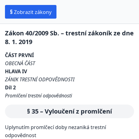
§
Zobrazit zákony
Zákon 40/2009 Sb. – trestní zákoník ze dne
8. 1. 2019
ČÁST PRVNÍ
OBECNÁ ČÁST
HLAVA IV
ZÁNIK TRESTNÍ ODPOVĚDNOSTI
Díl 2
Promlčení trestní odpovědnosti
§ 35 – Vyloučení z promlčení
Uplynutím promlčecí doby nezaniká trestní
odpovědnost