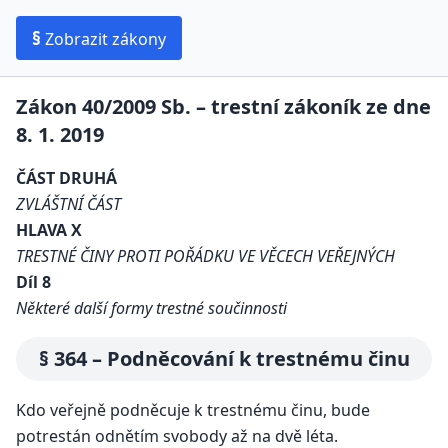
§
Zobrazit zákony
Zákon 40/2009 Sb. – trestní zákoník ze dne
8. 1. 2019
ČÁST DRUHÁ
ZVLÁŠTNÍ ČÁST
HLAVA X
TRESTNÉ ČINY PROTI POŘÁDKU VE VĚCECH VEŘEJNÝCH
Díl 8
Některé další formy trestné součinnosti
§ 364 – Podněcování k trestnému činu
Kdo veřejně podněcuje k trestnému činu, bude
potrestán odnětím svobody až na dvě léta.