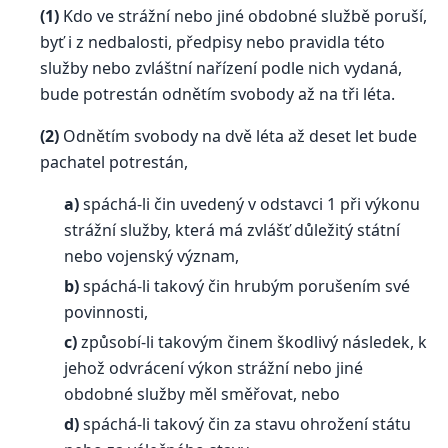
(1)
Kdo ve strážní nebo jiné obdobné službě poruší,
byť i z nedbalosti, předpisy nebo pravidla této
služby nebo zvláštní nařízení podle nich vydaná,
bude potrestán odnětím svobody až na tři léta.
(2)
Odnětím svobody na dvě léta až deset let bude
pachatel potrestán,
a)
spáchá-li čin uvedený v odstavci 1 při výkonu
strážní služby, která má zvlášť důležitý státní
nebo vojenský význam,
b)
spáchá-li takový čin hrubým porušením své
povinnosti,
c)
způsobí-li takovým činem škodlivý následek, k
jehož odvrácení výkon strážní nebo jiné
obdobné služby měl směřovat, nebo
d)
spáchá-li takový čin za stavu ohrožení státu