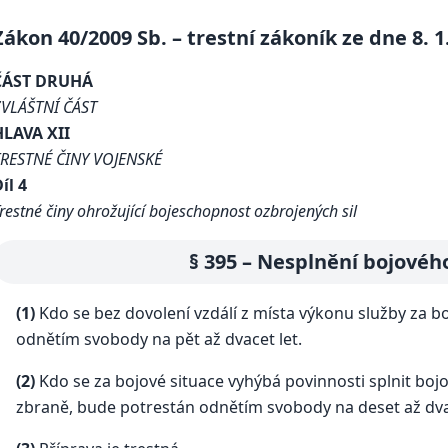
Zákon 40/2009 Sb. – trestní zákoník ze dne 8. 1
ČÁST DRUHÁ
ZVLÁŠTNÍ ČÁST
HLAVA XII
TRESTNÉ ČINY VOJENSKÉ
íl 4
restné činy ohrožující bojeschopnost ozbrojených sil
§ 395 – Nesplnění bojovéh
(1)
Kdo se bez dovolení vzdálí z místa výkonu služby za b
odnětím svobody na pět až dvacet let.
(2)
Kdo se za bojové situace vyhýbá povinnosti splnit boj
zbraně, bude potrestán odnětím svobody na deset až dvac