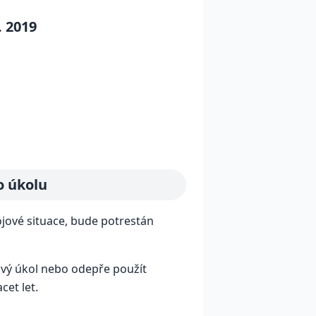
. 2019
o úkolu
ojové situace, bude potrestán
ový úkol nebo odepře použít
et let.