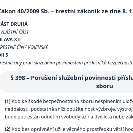
Zákon 40/2009 Sb. – trestní zákoník ze dne 8. 1
ČÁST DRUHÁ
ZVLÁŠTNÍ ČÁST
HLAVA XII
TRESTNÉ ČINY VOJENSKÉ
íl 5
restné činy proti služebním povinnostem příslušníků bezpečnost
§ 398 – Porušení služební povinnosti přís
sboru
(1)
Kdo ke škodě bezpečnostního sboru nesplněním uložené
nedbalosti, podstatně sníží použitelnost výzbroje, výstro
bude potrestán odnětím svobody až na dvě léta nebo zák
(2)
Kdo bez oprávnění užije věcného prostředku větší ho