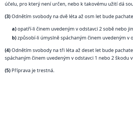
účelu, pro který není určen, nebo k takovému užití dá so
(3)
Odnětím svobody na dvě léta až osm let bude pachate
a)
opatří-li činem uvedeným v odstavci 2 sobě nebo j
b)
způsobí-li úmyslně spáchaným činem uvedeným v o
(4)
Odnětím svobody na tři léta až deset let bude pachate
spáchaným činem uvedeným v odstavci 1 nebo 2 škodu v
(5)
Příprava je trestná.