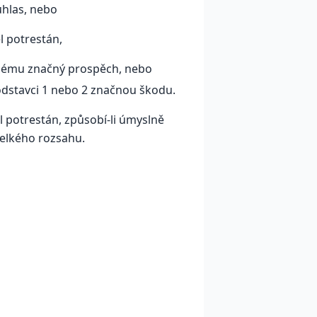
uhlas, nebo
l potrestán,
inému značný prospěch, nebo
dstavci 1 nebo 2 značnou škodu.
l potrestán, způsobí-li úmyslně
elkého rozsahu.