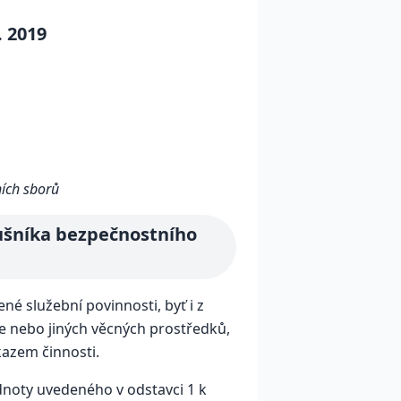
. 2019
ních sborů
lušníka bezpečnostního
 služební povinnosti, byť i z
je nebo jiných věcných prostředků,
azem činnosti.
dnoty uvedeného v odstavci 1 k