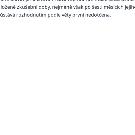
ložené zkušební doby, nejméně však po šesti měsících její
ůstává rozhodnutím podle věty první nedotčena.