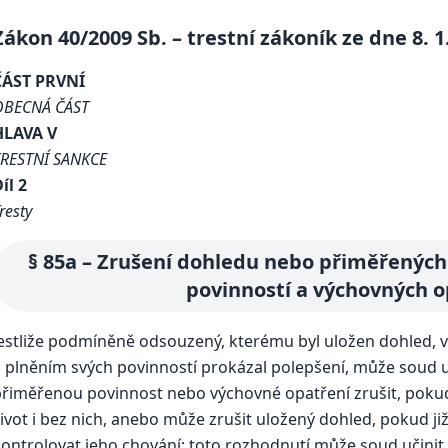
Zákon 40/2009 Sb. – trestní zákoník ze dne 8. 1
ČÁST PRVNÍ
OBECNÁ ČÁST
HLAVA V
TRESTNÍ SANKCE
íl 2
resty
§ 85a – Zrušení dohledu nebo přiměřenýc
povinností a výchovných o
estliže podmíněně odsouzený, kterému byl uložen dohled, 
a plněním svých povinností prokázal polepšení, může soud
řiměřenou povinnost nebo výchovné opatření zrušit, pokud
ivot i bez nich, anebo může zrušit uložený dohled, pokud ji
ontrolovat jeho chování; toto rozhodnutí může soud učinit 