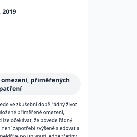
. 2019
h omezení, přiměřených
patření
vede ve zkušební době řádný život
 uložené přiměřené omezení,
 lze očekávat, že povede řádný
ž není zapotřebí zvýšeně sledovat a
nejdříve po uplynutí jedné třetiny