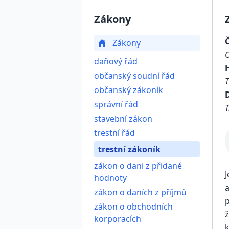
Zákony
Zákony
daňový řád
občanský soudní řád
občanský zákoník
D
správní řád
T
stavební zákon
trestní řád
trestní zákoník
zákon o dani z přidané
J
hodnoty
zákon o daních z příjmů
p
zákon o obchodních
ž
korporacích
k