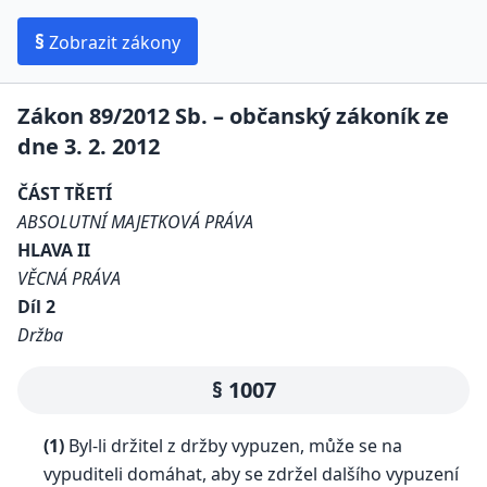
§
Zobrazit zákony
Zákon 89/2012 Sb. – občanský zákoník ze
dne 3. 2. 2012
ČÁST TŘETÍ
ABSOLUTNÍ MAJETKOVÁ PRÁVA
HLAVA II
VĚCNÁ PRÁVA
Díl 2
Držba
§ 1007
(1)
Byl-li držitel z držby vypuzen, může se na
vypuditeli domáhat, aby se zdržel dalšího vypuzení