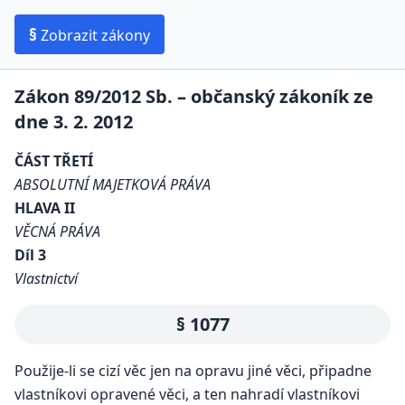
§
Zobrazit zákony
Zákon 89/2012 Sb. – občanský zákoník ze
dne 3. 2. 2012
ČÁST TŘETÍ
ABSOLUTNÍ MAJETKOVÁ PRÁVA
HLAVA II
VĚCNÁ PRÁVA
Díl 3
Vlastnictví
§ 1077
Použije-li se cizí věc jen na opravu jiné věci, připadne
vlastníkovi opravené věci, a ten nahradí vlastníkovi