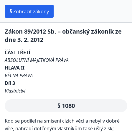
§
Zobrazit zákony
Zákon 89/2012 Sb. – občanský zákoník ze
dne 3. 2. 2012
ČÁST TŘETÍ
ABSOLUTNÍ MAJETKOVÁ PRÁVA
HLAVA II
VĚCNÁ PRÁVA
Díl 3
Vlastnictví
§ 1080
Kdo se podílel na smísení cizích věcí a nebyl v dobré
víře, nahradí dotčeným vlastníkům také ušlý zisk;