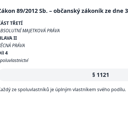
Zákon 89/2012 Sb. – občanský zákoník ze dne 3.
ČÁST TŘETÍ
ABSOLUTNÍ MAJETKOVÁ PRÁVA
HLAVA II
VĚCNÁ PRÁVA
íl 4
poluvlastnictví
§ 1121
aždý ze spoluvlastníků je úplným vlastníkem svého podílu.