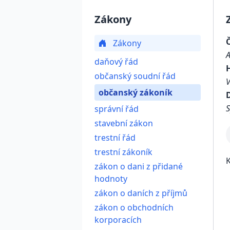
Zákony
Zákony
daňový řád
občanský soudní řád
občanský zákoník
D
S
správní řád
stavební zákon
trestní řád
trestní zákoník
K
zákon o dani z přidané
hodnoty
zákon o daních z příjmů
zákon o obchodních
korporacích