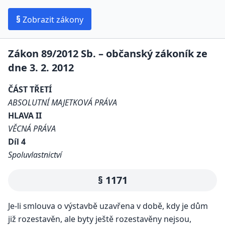
§
Zobrazit zákony
Zákon 89/2012 Sb. – občanský zákoník ze
dne 3. 2. 2012
ČÁST TŘETÍ
ABSOLUTNÍ MAJETKOVÁ PRÁVA
HLAVA II
VĚCNÁ PRÁVA
Díl 4
Spoluvlastnictví
§ 1171
Je-li smlouva o výstavbě uzavřena v době, kdy je dům
již rozestavěn, ale byty ještě rozestavěny nejsou,