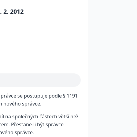
 2. 2012
 správce se postupuje podle § 1191
ím nového správce.
díl na společných částech větší než
vcem. Přestane-li být správce
nového správce.