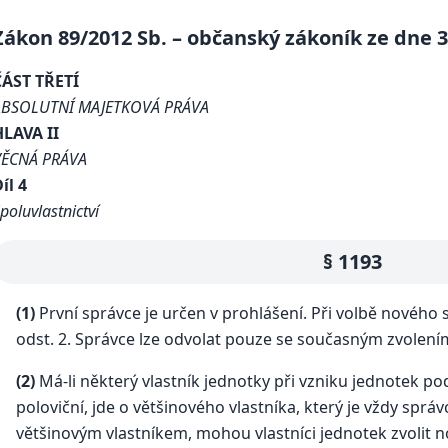
Zákon 89/2012 Sb. – občanský zákoník ze dne 3.
ČÁST TŘETÍ
ABSOLUTNÍ MAJETKOVÁ PRÁVA
HLAVA II
VĚCNÁ PRÁVA
íl 4
poluvlastnictví
§ 1193
(1)
První správce je určen v prohlášení. Při volbě nového
odst. 2. Správce lze odvolat pouze se současným zvolen
(2)
Má-li některý vlastník jednotky při vzniku jednotek po
poloviční, jde o většinového vlastníka, který je vždy sprá
většinovým vlastníkem, mohou vlastníci jednotek zvolit 