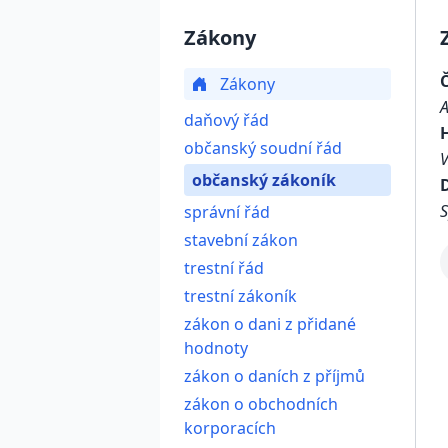
Zákony
Zákony
daňový řád
občanský soudní řád
občanský zákoník
D
S
správní řád
stavební zákon
trestní řád
trestní zákoník
zákon o dani z přidané
hodnoty
zákon o daních z příjmů
zákon o obchodních
korporacích