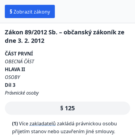
§
Zobrazit zákony
Zákon 89/2012 Sb. – občanský zákoník ze
dne 3. 2. 2012
ČÁST PRVNÍ
OBECNÁ ČÁST
HLAVA II
OSOBY
Díl 3
Právnické osoby
§ 125
(1)
Více
zakladatelů
zakládá právnickou osobu
přijetím stanov nebo uzavřením jiné smlouvy.