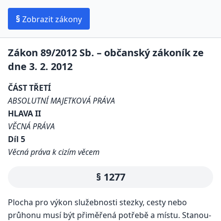
§
Zobrazit zákony
Zákon 89/2012 Sb. – občanský zákoník ze
dne 3. 2. 2012
ČÁST TŘETÍ
ABSOLUTNÍ MAJETKOVÁ PRÁVA
HLAVA II
VĚCNÁ PRÁVA
Díl 5
Věcná práva k cizím věcem
§ 1277
Plocha pro výkon služebnosti stezky, cesty nebo
průhonu musí být přiměřená potřebě a místu. Stanou-