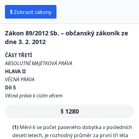
§
Zobrazit zákony
Zákon 89/2012 Sb. – občanský zákoník ze
dne 3. 2. 2012
ČÁST TŘETÍ
ABSOLUTNÍ MAJETKOVÁ PRÁVA
HLAVA II
VĚCNÁ PRÁVA
Díl 5
Věcná práva k cizím věcem
§ 1280
(1)
Mění-li se počet paseného dobytka v posledních
deseti letech, je rozhodný průměr za první tři léta