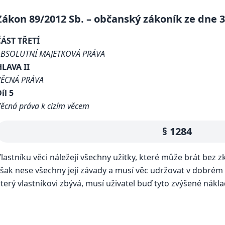
Zákon 89/2012 Sb. – občanský zákoník ze dne 3.
ČÁST TŘETÍ
ABSOLUTNÍ MAJETKOVÁ PRÁVA
HLAVA II
VĚCNÁ PRÁVA
íl 5
ěcná práva k cizím věcem
§ 1284
lastníku věci náležejí všechny užitky, které může brát bez z
šak nese všechny její závady a musí věc udržovat v dobrém s
terý vlastníkovi zbývá, musí uživatel buď tyto zvýšené nákla