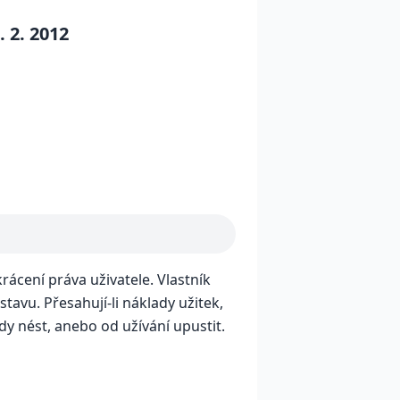
 2. 2012
krácení práva uživatele. Vlastník
tavu. Přesahují-li náklady užitek,
dy nést, anebo od užívání upustit.