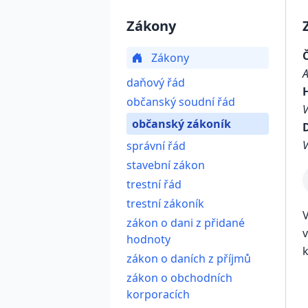
Zákony
Zákony
daňový řád
občanský soudní řád
občanský zákoník
D
V
správní řád
stavební zákon
trestní řád
trestní zákoník
V
zákon o dani z přidané
v
hodnoty
k
zákon o daních z příjmů
zákon o obchodních
korporacích