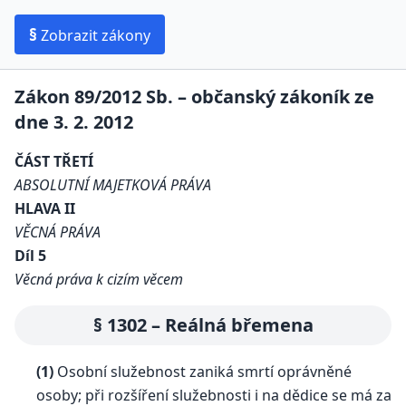
§
Zobrazit zákony
Zákon 89/2012 Sb. – občanský zákoník ze
dne 3. 2. 2012
ČÁST TŘETÍ
ABSOLUTNÍ MAJETKOVÁ PRÁVA
HLAVA II
VĚCNÁ PRÁVA
Díl 5
Věcná práva k cizím věcem
§ 1302 – Reálná břemena
(1)
Osobní služebnost zaniká smrtí oprávněné
osoby; při rozšíření služebnosti i na dědice se má za