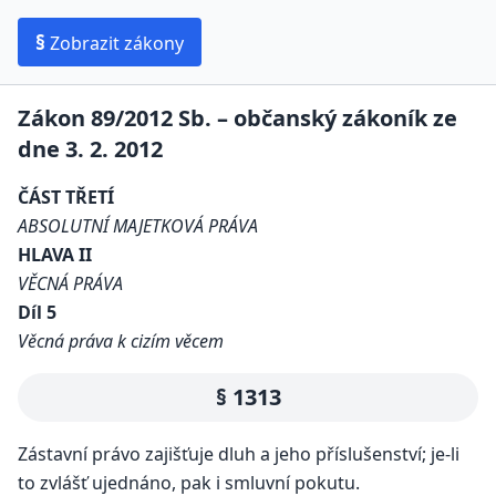
§
Zobrazit zákony
Zákon 89/2012 Sb. – občanský zákoník ze
dne 3. 2. 2012
ČÁST TŘETÍ
ABSOLUTNÍ MAJETKOVÁ PRÁVA
HLAVA II
VĚCNÁ PRÁVA
Díl 5
Věcná práva k cizím věcem
§ 1313
Zástavní právo zajišťuje dluh a jeho příslušenství; je-li
to zvlášť ujednáno, pak i smluvní pokutu.