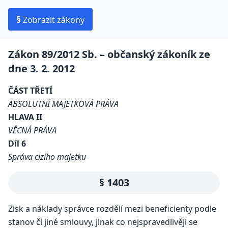
§
Zobrazit zákony
Zákon 89/2012 Sb. – občanský zákoník ze
dne 3. 2. 2012
ČÁST TŘETÍ
ABSOLUTNÍ MAJETKOVÁ PRÁVA
HLAVA II
VĚCNÁ PRÁVA
Díl 6
Správa cizího majetku
§ 1403
Zisk a náklady správce rozdělí mezi beneficienty podle
stanov či jiné smlouvy, jinak co nejspravedlivěji se