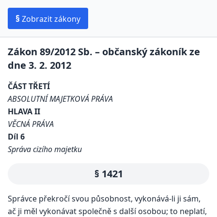
§
Zobrazit zákony
Zákon 89/2012 Sb. – občanský zákoník ze
dne 3. 2. 2012
ČÁST TŘETÍ
ABSOLUTNÍ MAJETKOVÁ PRÁVA
HLAVA II
VĚCNÁ PRÁVA
Díl 6
Správa cizího majetku
§ 1421
Správce překročí svou působnost, vykonává-li ji sám,
ač ji měl vykonávat společně s další osobou; to neplatí,