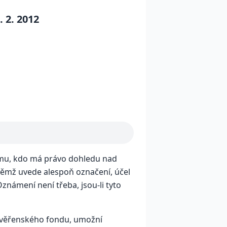
 2. 2012
mu, kdo má právo dohledu nad
ěmž uvede alespoň označení, účel
námení není třeba, jsou-li tyto
svěřenského fondu, umožní