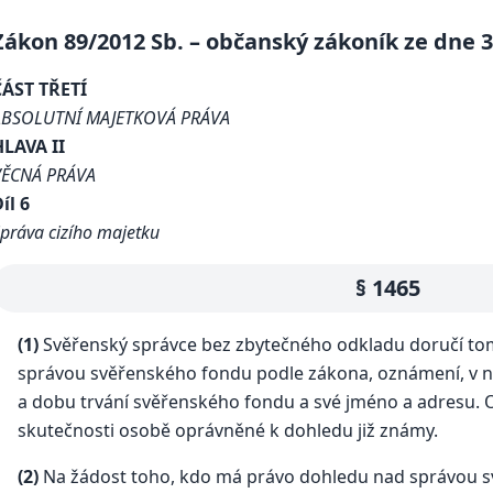
Zákon 89/2012 Sb. – občanský zákoník ze dne 3.
ČÁST TŘETÍ
ABSOLUTNÍ MAJETKOVÁ PRÁVA
HLAVA II
VĚCNÁ PRÁVA
íl 6
práva cizího majetku
§ 1465
(1)
Svěřenský správce bez zbytečného odkladu doručí to
správou svěřenského fondu podle zákona, oznámení, v n
a dobu trvání svěřenského fondu a své jméno a adresu. Oz
skutečnosti osobě oprávněné k dohledu již známy.
(2)
Na žádost toho, kdo má právo dohledu nad správou 