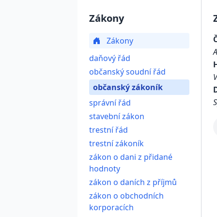
Zákony
Zákony
daňový řád
občanský soudní řád
občanský zákoník
D
S
správní řád
stavební zákon
trestní řád
trestní zákoník
zákon o dani z přidané
hodnoty
zákon o daních z příjmů
zákon o obchodních
korporacích