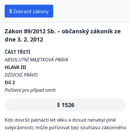
§
Zobrazit zákony
Zákon 89/2012 Sb. – občanský zákoník ze
dne 3. 2. 2012
ČÁST TŘETÍ
ABSOLUTNÍ MAJETKOVÁ PRÁVA
HLAVA III
DĚDICKÉ PRÁVO
Díl 2
Pořízení pro případ smrti
§ 1526
Kdo dovršil patnácti let věku a dosud nenabyl plné
svéprávnosti, může pořizovat bez souhlasu zákonného