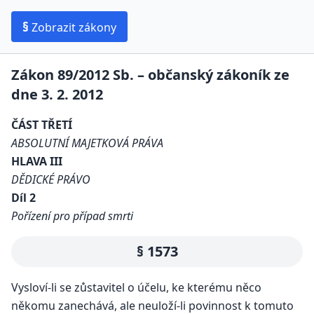
§
Zobrazit zákony
Zákon 89/2012 Sb. – občanský zákoník ze
dne 3. 2. 2012
ČÁST TŘETÍ
ABSOLUTNÍ MAJETKOVÁ PRÁVA
HLAVA III
DĚDICKÉ PRÁVO
Díl 2
Pořízení pro případ smrti
§ 1573
Vysloví-li se zůstavitel o účelu, ke kterému něco
někomu zanechává, ale neuloží-li povinnost k tomuto