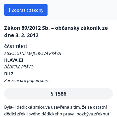
§
Zobrazit zákony
Zákon 89/2012 Sb. – občanský zákoník ze
dne 3. 2. 2012
ČÁST TŘETÍ
ABSOLUTNÍ MAJETKOVÁ PRÁVA
HLAVA III
DĚDICKÉ PRÁVO
Díl 2
Pořízení pro případ smrti
§ 1586
Byla-li dědická smlouva uzavřena s tím, že se ostatní
dědici zřekli svého dědického práva, pozbývá zřeknutí