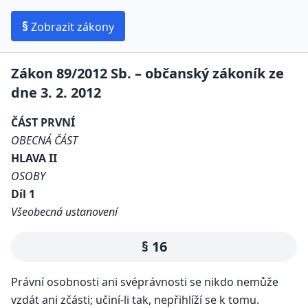
§
Zobrazit zákony
Zákon 89/2012 Sb. – občanský zákoník ze
dne 3. 2. 2012
ČÁST PRVNÍ
OBECNÁ ČÁST
HLAVA II
OSOBY
Díl 1
Všeobecná ustanovení
§ 16
Právní osobnosti ani svéprávnosti se nikdo nemůže
vzdát ani zčásti; učiní-li tak, nepřihlíží se k tomu.